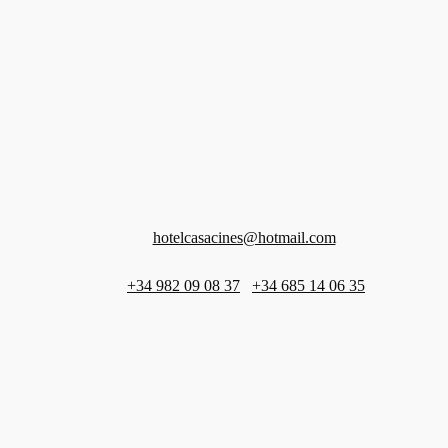
Contacto
X
Abrir menú
Buscar
hotelcasacines@hotmail.com
+34 982 09 08 37
+34 685 14 06 35